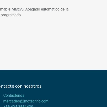
ramable MM:SS. Apagado automático de la
po programado
ntacte con nosotros
Contáctenos
mercadeo@jmgtechno.com
+58 424
2881409